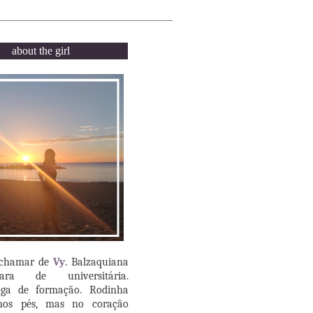
about the girl
 chamar de
Vy
. Balzaquiana
ra de universitária.
oga de formação. Rodinha
nos pés, mas no coração