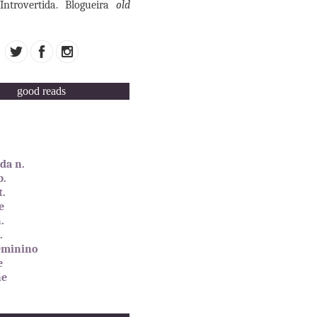
Introvertida. Blogueira
old
good reads
da n.
b.
t.
e
.
.
eminino
e
ne