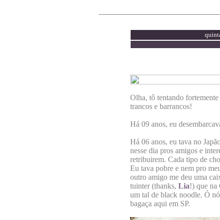
quint
Olha, tô tentando fortemente 
trancos e barrancos!
Há 09 anos, eu desembarcava
Há 06 anos, eu tava no Japão
nesse dia pros amigos e inte
retribuirem. Cada tipo de ch
Eu tava pobre e nem pro me
outro amigo me deu uma caixi
tuinter (thanks,
Lia
!) que na
um tal de black noodle. Ó nó
bagaça aqui em SP.