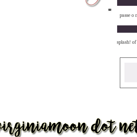
passe o 
splash! of