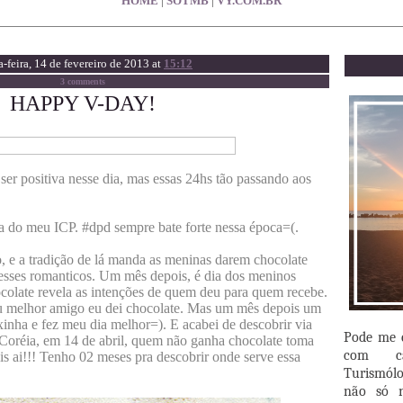
HOME
|
SOTMB
|
VY.COM.BR
a-feira, 14 de fevereiro de 2013 at
15:12
3 comments
HAPPY V-DAY!
ser positiva nesse dia, mas essas 24hs tão passando aos
 do meu ICP. #dpd sempre bate forte nessa época=(.
, e a tradição de lá manda as meninas darem chocolate
resses romanticos. Um mês depois, é dia dos meninos
ocolate revela as intenções de quem deu para quem recebe.
u melhor amigo eu dei chocolate. Mas um mês depois um
nha e fez meu dia melhor=). E acabei de descobrir via
Pode me
 Coréia, em 14 de abril, quem não ganha chocolate toma
com ca
is ai!!! Tenho 02 meses pra descobrir onde serve essa
Turismól
não só 