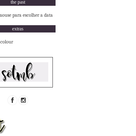
the past
mouse para escolher a data
extras
 colour