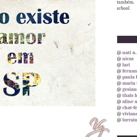
também. 
school
.
@
nati n.
@
nicas
@
lari
@
fernan
@
paula 
@
maria 
@
gesian
@
thais h
@
aline a
@
chat-f
@
vivian
@
lorrai