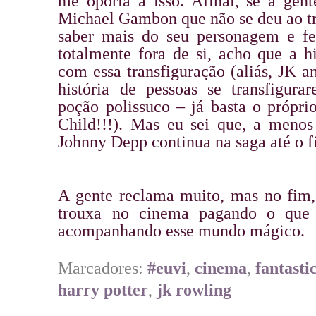
me oporia a isso. Afinal, se a gent
Michael Gambon que não se deu ao tr
saber mais do seu personagem e 
totalmente fora de si, acho que a hi
com essa transfiguração (aliás, JK 
história de pessoas se transfigur
poção polissuco – já basta o própr
Child!!!). Mas eu sei que, a men
Johnny Depp continua na saga até o f
A gente reclama muito, mas no fim
trouxa no cinema pagando o que 
acompanhando esse mundo mágico.
Marcadores:
#euvi
,
cinema
,
fantasti
harry potter
,
jk rowling