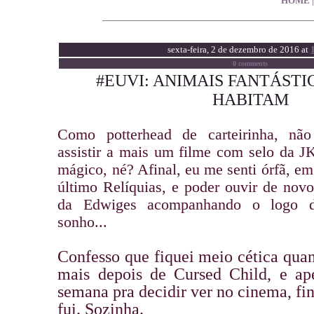
HOME
sexta-feira, 2 de dezembro de 2016 at
0 comments
#EUVI: ANIMAIS FANTÁSTI
HABITAM
Como potterhead de carteirinha, não
assistir a mais um filme com selo da 
mágico, né? Afinal, eu me senti órfã, e
último Relíquias, e poder ouvir de nov
da Edwiges acompanhando o logo 
sonho...
Confesso que fiquei meio cética quant
mais depois de Cursed Child, e ap
semana pra decidir ver no cinema, f
fui. Sozinha.