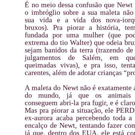
É no meio dessa confusão que Newt s
o imbróglio sobre a sua maleta não 
sua vida e a vida dos nova-iorq
bruxos). Pra piorar a história, t
fundada por uma mulher (que pod
extrema do tio Walter) que odeia bru
sejam banidos da terra (trazendo de 
julgamentos de Salém, em qu
queimadas vivas), e pra isso, tenta
carentes, além de adotar crianças “pr
A maleta do Newt não é exatamente a
do mundo, já que os animais m
conseguem abri-la pra fugir, e é clar
Mas pra piorar a situação, ele PER
ex-aurora acaba percebendo toda a 
encalço de Newt, tentando fazer com
já que, dentro dos EUA, ele está 